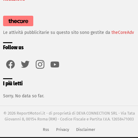
Le attività pubblicitarie su questo sito sono gestite da
theCoreAdv
Follow us
facebook
twitter
instagram
youtube
I più letti
Sorry. No data so far.
© 2026 ReportMotori.it - di proprietà di DEVA CONNECTION SRL - Via Tata
Giovanni 8, 00154 Roma (RM) - Codice Fiscale e Partita I.V.A. 12658471003
Rss
Privacy
Disclaimer