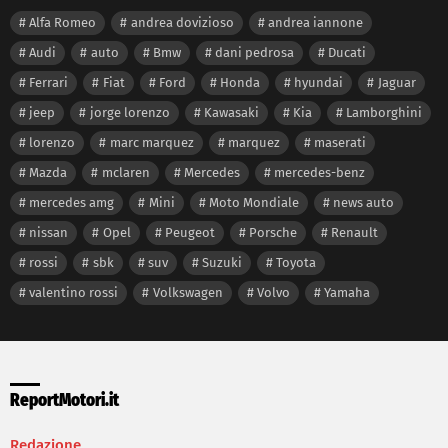
Alfa Romeo
andrea dovizioso
andrea iannone
Audi
auto
Bmw
dani pedrosa
Ducati
Ferrari
Fiat
Ford
Honda
hyundai
Jaguar
jeep
jorge lorenzo
Kawasaki
Kia
Lamborghini
lorenzo
marc marquez
marquez
maserati
Mazda
mclaren
Mercedes
mercedes-benz
mercedes amg
Mini
Moto Mondiale
news auto
nissan
Opel
Peugeot
Porsche
Renault
rossi
sbk
suv
Suzuki
Toyota
valentino rossi
Volkswagen
Volvo
Yamaha
ReportMotori.it
Redazione