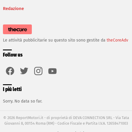
Redazione
Le attività pubblicitarie su questo sito sono gestite da
theCoreAdv
Follow us
facebook
twitter
instagram
youtube
I più letti
Sorry. No data so far.
© 2026 ReportMotori.it - di proprietà di DEVA CONNECTION SRL - Via Tata
Giovanni 8, 00154 Roma (RM) - Codice Fiscale e Partita I.V.A. 12658471003