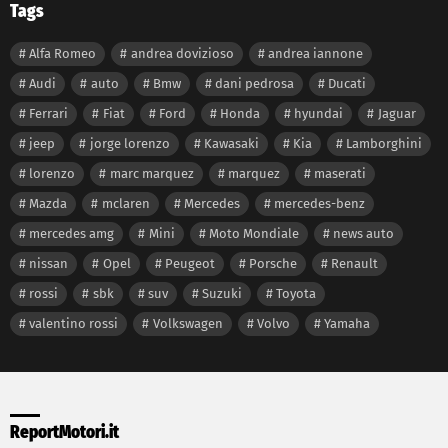
Tags
Alfa Romeo
andrea dovizioso
andrea iannone
Audi
auto
Bmw
dani pedrosa
Ducati
Ferrari
Fiat
Ford
Honda
hyundai
Jaguar
jeep
jorge lorenzo
Kawasaki
Kia
Lamborghini
lorenzo
marc marquez
marquez
maserati
Mazda
mclaren
Mercedes
mercedes-benz
mercedes amg
Mini
Moto Mondiale
news auto
nissan
Opel
Peugeot
Porsche
Renault
rossi
sbk
suv
Suzuki
Toyota
valentino rossi
Volkswagen
Volvo
Yamaha
ReportMotori.it