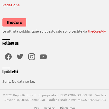
Redazione
Le attività pubblicitarie su questo sito sono gestite da
theCoreAdv
Follow us
facebook
twitter
instagram
youtube
I più letti
Sorry. No data so far.
© 2026 ReportMotori.it - di proprietà di DEVA CONNECTION SRL - Via Tata
Giovanni 8, 00154 Roma (RM) - Codice Fiscale e Partita I.V.A. 12658471003
Rss
Privacy
Disclaimer