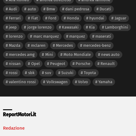
Audi
auto
Bmw
dani pedrosa
Ducati
Ferrari
Fiat
Ford
Honda
hyundai
Jaguar
jeep
jorge lorenzo
Kawasaki
Kia
Lamborghini
lorenzo
marc marquez
marquez
maserati
Mazda
mclaren
Mercedes
mercedes-benz
mercedes amg
Mini
Moto Mondiale
news auto
nissan
Opel
Peugeot
Porsche
Renault
rossi
sbk
suv
Suzuki
Toyota
valentino rossi
Volkswagen
Volvo
Yamaha
ReportMotori.it
Redazione