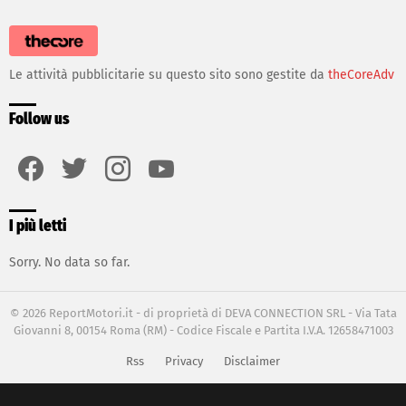
Le attività pubblicitarie su questo sito sono gestite da
theCoreAdv
Follow us
facebook
twitter
instagram
youtube
I più letti
Sorry. No data so far.
© 2026 ReportMotori.it - di proprietà di DEVA CONNECTION SRL - Via Tata
Giovanni 8, 00154 Roma (RM) - Codice Fiscale e Partita I.V.A. 12658471003
Rss
Privacy
Disclaimer