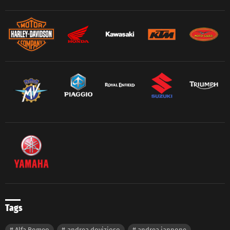
Tags
Alfa Romeo
andrea dovizioso
andrea iannone