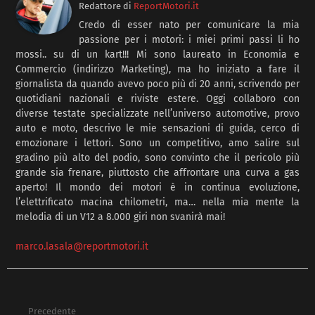
Redattore
di
ReportMotori.it
Credo di esser nato per comunicare la mia
passione per i motori: i miei primi passi li ho
mossi.. su di un kart!!! Mi sono laureato in Economia e
Commercio (indirizzo Marketing), ma ho iniziato a fare il
giornalista da quando avevo poco più di 20 anni, scrivendo per
quotidiani nazionali e riviste estere. Oggi collaboro con
diverse testate specializzate nell’universo automotive, provo
auto e moto, descrivo le mie sensazioni di guida, cerco di
emozionare i lettori. Sono un competitivo, amo salire sul
gradino più alto del podio, sono convinto che il pericolo più
grande sia frenare, piuttosto che affrontare una curva a gas
aperto! Il mondo dei motori è in continua evoluzione,
l’elettrificato macina chilometri, ma… nella mia mente la
melodia di un V12 a 8.000 giri non svanirà mai!
marco.lasala@reportmotori.it
Precedente
See