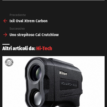
Precedente
See
more
Ixil Oval Xtrem Carbon
Successivo
Uno strepitoso Cal Crutchlow
Altri articoli da:
Hi-Tech