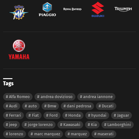
Tags
Alfa Romeo
andrea dovizioso
andrea iannone
Audi
auto
Bmw
dani pedrosa
Ducati
Ferrari
Fiat
Ford
Honda
hyundai
Jaguar
jeep
jorge lorenzo
Kawasaki
Kia
Lamborghini
lorenzo
marc marquez
marquez
maserati