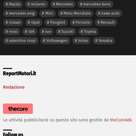
Mazda
mclaren
Mercedes
mercedes-benz
mercedes amg
Mini
Moto Mondiale
news auto
nissan
Opel
Peugeot
Porsche
Renault
rossi
sbk
suv
Suzuki
Toyota
valentino rossi
Volkswagen
Volvo
Yamaha
ReportMotori.it
Redazione
Le attività pubblicitarie su questo sito sono gestite da
theCoreAdv
Follow us