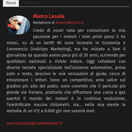
About
Ultimi post
Marco Lasala
Redattore
di
ReportMotori.it
Credo di esser nato per comunicare la mia
passione per i motori: i miei primi passi li ho
mossi.. su di un kart!!! Mi sono laureato in Economia e
Commercio (indirizzo Marketing), ma ho iniziato a fare il
giornalista da quando avevo poco più di 20 anni, scrivendo per
quotidiani nazionali e riviste estere. Oggi collaboro con
diverse testate specializzate nell’universo automotive, provo
auto e moto, descrivo le mie sensazioni di guida, cerco di
emozionare i lettori. Sono un competitivo, amo salire sul
gradino più alto del podio, sono convinto che il pericolo più
grande sia frenare, piuttosto che affrontare una curva a gas
aperto! Il mondo dei motori è in continua evoluzione,
l’elettrificato macina chilometri, ma… nella mia mente la
melodia di un V12 a 8.000 giri non svanirà mai!
marco.lasala@reportmotori.it