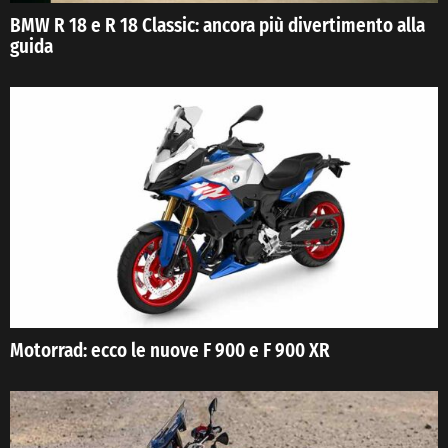
BMW R 18 e R 18 Classic: ancora più divertimento alla
guida
Motorrad: ecco le nuove F 900 e F 900 XR