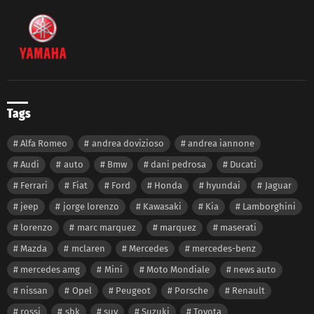
Tags
Alfa Romeo
andrea dovizioso
andrea iannone
Audi
auto
Bmw
dani pedrosa
Ducati
Ferrari
Fiat
Ford
Honda
hyundai
Jaguar
jeep
jorge lorenzo
Kawasaki
Kia
Lamborghini
lorenzo
marc marquez
marquez
maserati
Mazda
mclaren
Mercedes
mercedes-benz
mercedes amg
Mini
Moto Mondiale
news auto
nissan
Opel
Peugeot
Porsche
Renault
rossi
sbk
suv
Suzuki
Toyota