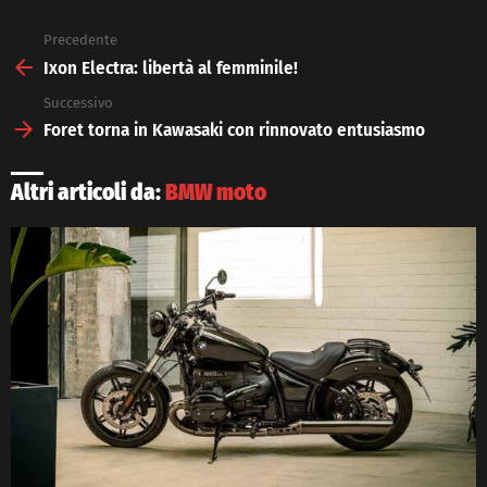
Precedente
See
more
Ixon Electra: libertà al femminile!
Successivo
Foret torna in Kawasaki con rinnovato entusiasmo
Altri articoli da:
BMW moto