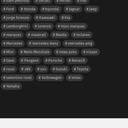
dani pedrosa
Ducati
Ferrari
Fiat
Ford
Honda
hyundai
Jaguar
jeep
jorge lorenzo
Kawasaki
Kia
Lamborghini
lorenzo
marc marquez
marquez
maserati
Mazda
mclaren
Mercedes
mercedes-benz
mercedes amg
Mini
Moto Mondiale
news auto
nissan
Opel
Peugeot
Porsche
Renault
rossi
sbk
suv
Suzuki
Toyota
valentino rossi
Volkswagen
Volvo
Yamaha