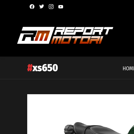
facebook
twitter
instagram
youtube
xs650
HOM
Latest
story