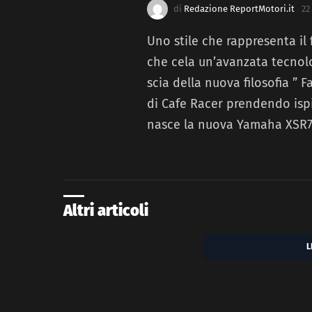
di
Redazione ReportMotori.it
22
Uno stile che rappresenta il
che cela un’avanzata tecnolo
scia della nuova filosofia ” 
di Cafe Racer prendendo ispi
nasce la nuova Yamaha XSR7
Altri articoli
L