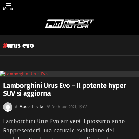
Menu
urus evo
Latest
Lamborghini Urus Evo – Il potente hyper
story
SUV si aggiorna
di
Marco Lasala
28 Febbraio 2021, 19:08
Lamborghini Urus Evo arriverà il prossimo anno
Rappresenterà una naturale evoluzione del