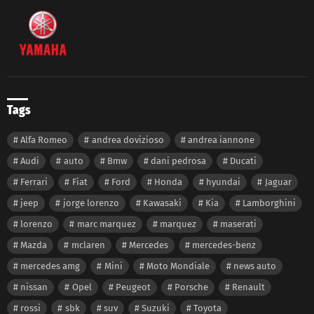
Tags
Alfa Romeo
andrea dovizioso
andrea iannone
Audi
auto
Bmw
dani pedrosa
Ducati
Ferrari
Fiat
Ford
Honda
hyundai
Jaguar
jeep
jorge lorenzo
Kawasaki
Kia
Lamborghini
lorenzo
marc marquez
marquez
maserati
Mazda
mclaren
Mercedes
mercedes-benz
mercedes amg
Mini
Moto Mondiale
news auto
nissan
Opel
Peugeot
Porsche
Renault
rossi
sbk
suv
Suzuki
Toyota