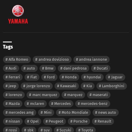
Tags
Alfa Romeo
andrea dovizioso
andrea iannone
Audi
auto
Bmw
dani pedrosa
Ducati
Ferrari
Fiat
Ford
Honda
hyundai
Jaguar
jeep
jorge lorenzo
Kawasaki
Kia
Lamborghini
lorenzo
marc marquez
marquez
maserati
Mazda
mclaren
Mercedes
mercedes-benz
mercedes amg
Mini
Moto Mondiale
news auto
nissan
Opel
Peugeot
Porsche
Renault
rossi
sbk
suv
Suzuki
Toyota