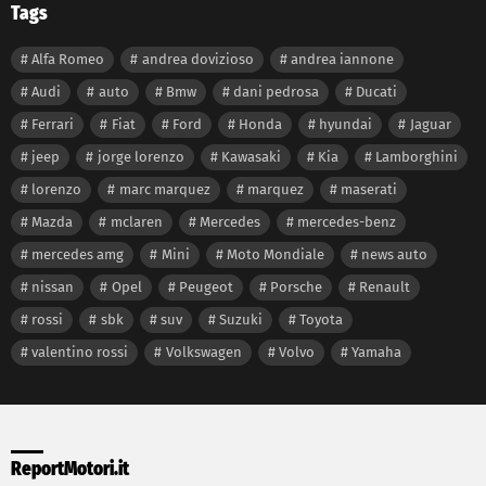
Tags
Alfa Romeo
andrea dovizioso
andrea iannone
Audi
auto
Bmw
dani pedrosa
Ducati
Ferrari
Fiat
Ford
Honda
hyundai
Jaguar
jeep
jorge lorenzo
Kawasaki
Kia
Lamborghini
lorenzo
marc marquez
marquez
maserati
Mazda
mclaren
Mercedes
mercedes-benz
mercedes amg
Mini
Moto Mondiale
news auto
nissan
Opel
Peugeot
Porsche
Renault
rossi
sbk
suv
Suzuki
Toyota
valentino rossi
Volkswagen
Volvo
Yamaha
ReportMotori.it