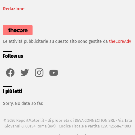
Redazione
Le attività pubblicitarie su questo sito sono gestite da
theCoreAdv
Follow us
facebook
twitter
instagram
youtube
I più letti
Sorry. No data so far.
© 2026 ReportMotori.it - di proprietà di DEVA CONNECTION SRL - Via Tata
Giovanni 8, 00154 Roma (RM) - Codice Fiscale e Partita I.V.A. 12658471003