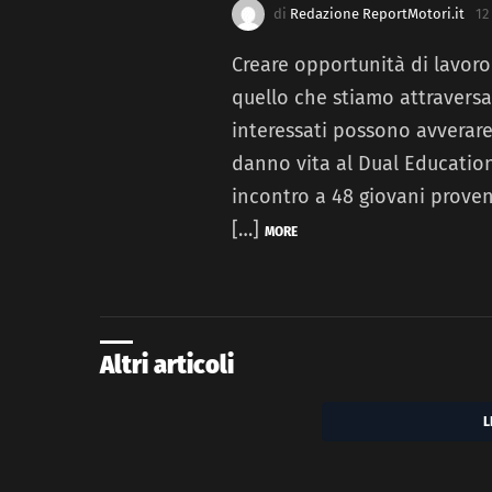
di
Redazione ReportMotori.it
12
Creare opportunità di lavo
quello che stiamo attraversan
interessati possono avverar
danno vita al Dual Education
incontro a 48 giovani proveni
[…]
MORE
Altri articoli
L