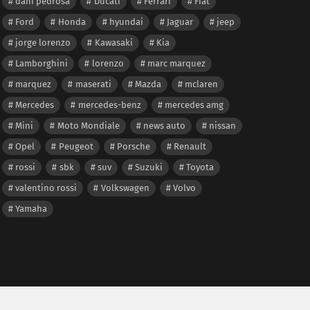
dani pedrosa
Ducati
Ferrari
Fiat
Ford
Honda
hyundai
Jaguar
jeep
jorge lorenzo
Kawasaki
Kia
Lamborghini
lorenzo
marc marquez
marquez
maserati
Mazda
mclaren
Mercedes
mercedes-benz
mercedes amg
Mini
Moto Mondiale
news auto
nissan
Opel
Peugeot
Porsche
Renault
rossi
sbk
suv
Suzuki
Toyota
valentino rossi
Volkswagen
Volvo
Yamaha