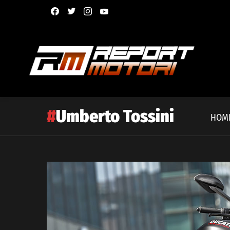
facebook
twitter
instagram
youtube
Umberto Tossini
HOM
Latest
story