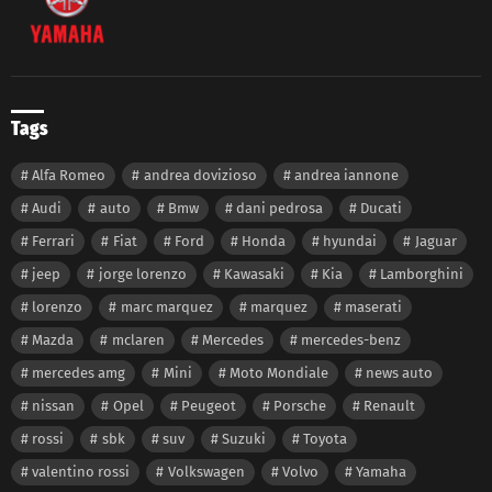
Tags
Alfa Romeo
andrea dovizioso
andrea iannone
Audi
auto
Bmw
dani pedrosa
Ducati
Ferrari
Fiat
Ford
Honda
hyundai
Jaguar
jeep
jorge lorenzo
Kawasaki
Kia
Lamborghini
lorenzo
marc marquez
marquez
maserati
Mazda
mclaren
Mercedes
mercedes-benz
mercedes amg
Mini
Moto Mondiale
news auto
nissan
Opel
Peugeot
Porsche
Renault
rossi
sbk
suv
Suzuki
Toyota
valentino rossi
Volkswagen
Volvo
Yamaha