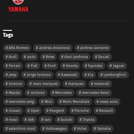
Tags
Alfa Romeo
andrea dovizioso
andrea iannone
Audi
auto
Bmw
dani pedrosa
Ducati
Ferrari
Fiat
Ford
Honda
hyundai
Jaguar
jeep
jorge lorenzo
Kawasaki
Kia
Lamborghini
lorenzo
marc marquez
marquez
maserati
Mazda
mclaren
Mercedes
mercedes-benz
mercedes amg
Mini
Moto Mondiale
news auto
nissan
Opel
Peugeot
Porsche
Renault
rossi
sbk
suv
Suzuki
Toyota
valentino rossi
Volkswagen
Volvo
Yamaha