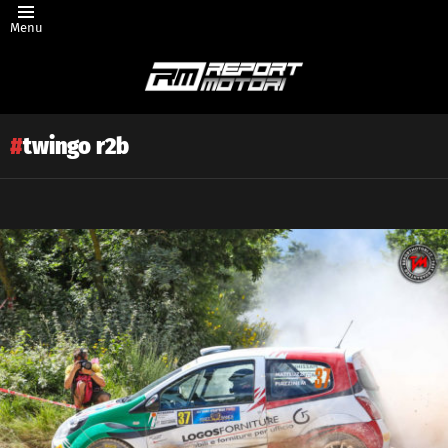
Menu
twingo r2b
Latest
story