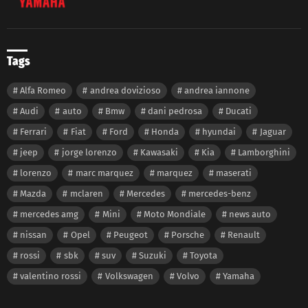
Tags
Alfa Romeo
andrea dovizioso
andrea iannone
Audi
auto
Bmw
dani pedrosa
Ducati
Ferrari
Fiat
Ford
Honda
hyundai
Jaguar
jeep
jorge lorenzo
Kawasaki
Kia
Lamborghini
lorenzo
marc marquez
marquez
maserati
Mazda
mclaren
Mercedes
mercedes-benz
mercedes amg
Mini
Moto Mondiale
news auto
nissan
Opel
Peugeot
Porsche
Renault
rossi
sbk
suv
Suzuki
Toyota
valentino rossi
Volkswagen
Volvo
Yamaha