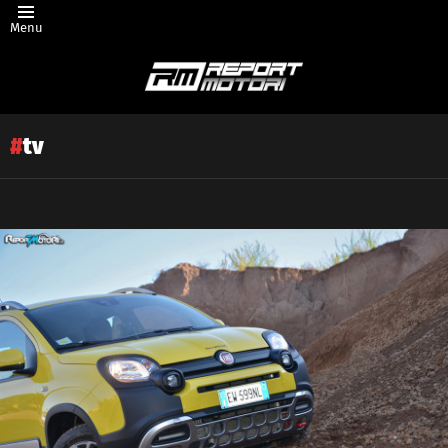
Menu
tv
Latest
story