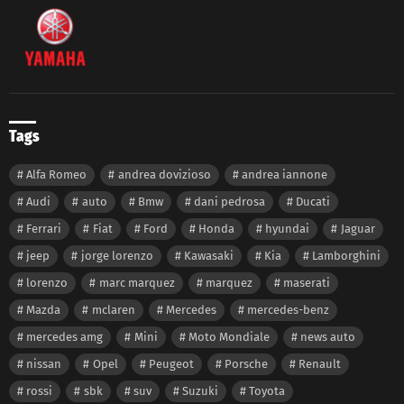
Tags
Alfa Romeo
andrea dovizioso
andrea iannone
Audi
auto
Bmw
dani pedrosa
Ducati
Ferrari
Fiat
Ford
Honda
hyundai
Jaguar
jeep
jorge lorenzo
Kawasaki
Kia
Lamborghini
lorenzo
marc marquez
marquez
maserati
Mazda
mclaren
Mercedes
mercedes-benz
mercedes amg
Mini
Moto Mondiale
news auto
nissan
Opel
Peugeot
Porsche
Renault
rossi
sbk
suv
Suzuki
Toyota