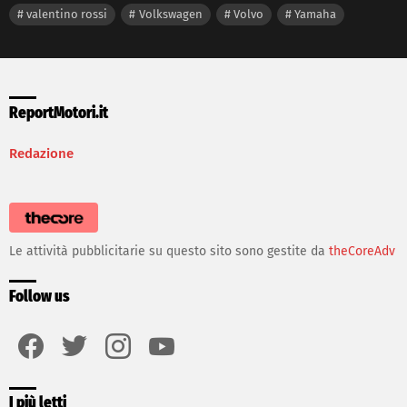
valentino rossi
Volkswagen
Volvo
Yamaha
ReportMotori.it
Redazione
Le attività pubblicitarie su questo sito sono gestite da
theCoreAdv
Follow us
facebook
twitter
instagram
youtube
I più letti