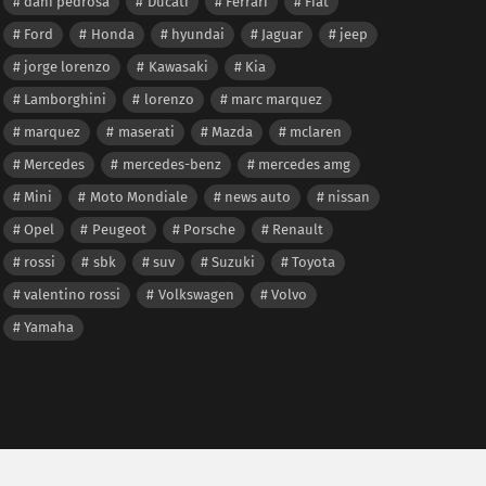
dani pedrosa
Ducati
Ferrari
Fiat
Ford
Honda
hyundai
Jaguar
jeep
jorge lorenzo
Kawasaki
Kia
Lamborghini
lorenzo
marc marquez
marquez
maserati
Mazda
mclaren
Mercedes
mercedes-benz
mercedes amg
Mini
Moto Mondiale
news auto
nissan
Opel
Peugeot
Porsche
Renault
rossi
sbk
suv
Suzuki
Toyota
valentino rossi
Volkswagen
Volvo
Yamaha