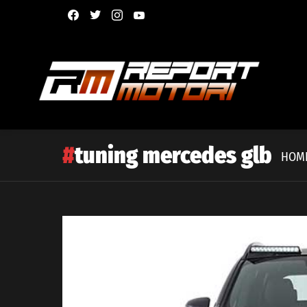
facebook
twitter
instagram
youtube
tuning mercedes glb
HOM
Latest
story