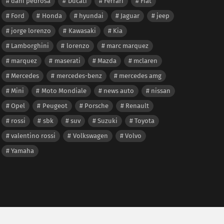
dani pedrosa
Ducati
Ferrari
Fiat
Ford
Honda
hyundai
Jaguar
jeep
jorge lorenzo
Kawasaki
Kia
Lamborghini
lorenzo
marc marquez
marquez
maserati
Mazda
mclaren
Mercedes
mercedes-benz
mercedes amg
Mini
Moto Mondiale
news auto
nissan
Opel
Peugeot
Porsche
Renault
rossi
sbk
suv
Suzuki
Toyota
valentino rossi
Volkswagen
Volvo
Yamaha