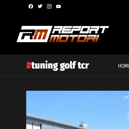
facebook
twitter
instagram
youtube
tuning golf tcr
HOM
Latest
story