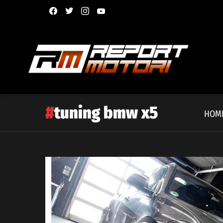
facebook
twitter
instagram
youtube
tuning bmw x5
HOM
Latest
story