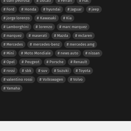
dani pedrosa
Ducati
Ferrari
Fiat
Ford
Honda
hyundai
Jaguar
jeep
jorge lorenzo
Kawasaki
Kia
Lamborghini
lorenzo
marc marquez
marquez
maserati
Mazda
mclaren
Mercedes
mercedes-benz
mercedes amg
Mini
Moto Mondiale
news auto
nissan
Opel
Peugeot
Porsche
Renault
rossi
sbk
suv
Suzuki
Toyota
valentino rossi
Volkswagen
Volvo
Yamaha