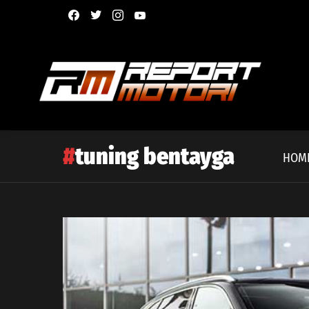
facebook
twitter
instagram
youtube
tuning bentayga
HOM
Latest
story