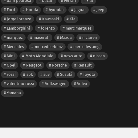
dani pedrosa
Ducati
Ferrari
Fiat
Ford
Honda
hyundai
Jaguar
jeep
jorge lorenzo
Kawasaki
Kia
Lamborghini
lorenzo
marc marquez
marquez
maserati
Mazda
mclaren
Mercedes
mercedes-benz
mercedes amg
Mini
Moto Mondiale
news auto
nissan
Opel
Peugeot
Porsche
Renault
rossi
sbk
suv
Suzuki
Toyota
valentino rossi
Volkswagen
Volvo
Yamaha