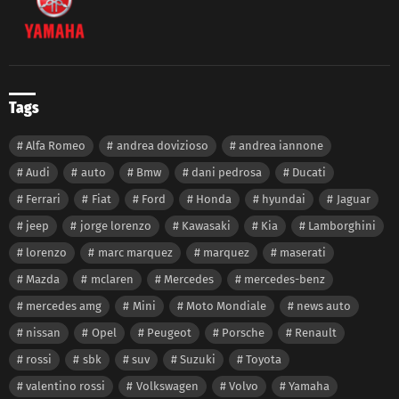
Tags
Alfa Romeo
andrea dovizioso
andrea iannone
Audi
auto
Bmw
dani pedrosa
Ducati
Ferrari
Fiat
Ford
Honda
hyundai
Jaguar
jeep
jorge lorenzo
Kawasaki
Kia
Lamborghini
lorenzo
marc marquez
marquez
maserati
Mazda
mclaren
Mercedes
mercedes-benz
mercedes amg
Mini
Moto Mondiale
news auto
nissan
Opel
Peugeot
Porsche
Renault
rossi
sbk
suv
Suzuki
Toyota
valentino rossi
Volkswagen
Volvo
Yamaha