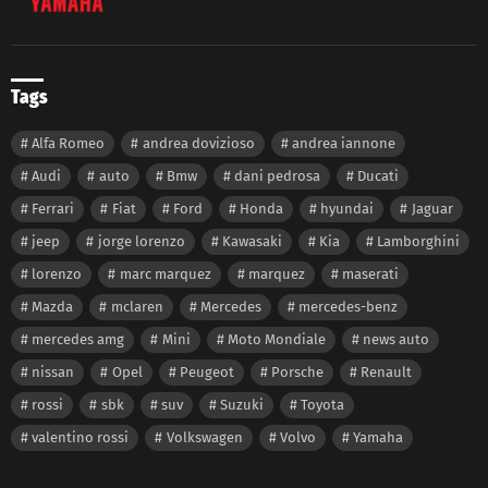
Tags
Alfa Romeo
andrea dovizioso
andrea iannone
Audi
auto
Bmw
dani pedrosa
Ducati
Ferrari
Fiat
Ford
Honda
hyundai
Jaguar
jeep
jorge lorenzo
Kawasaki
Kia
Lamborghini
lorenzo
marc marquez
marquez
maserati
Mazda
mclaren
Mercedes
mercedes-benz
mercedes amg
Mini
Moto Mondiale
news auto
nissan
Opel
Peugeot
Porsche
Renault
rossi
sbk
suv
Suzuki
Toyota
valentino rossi
Volkswagen
Volvo
Yamaha