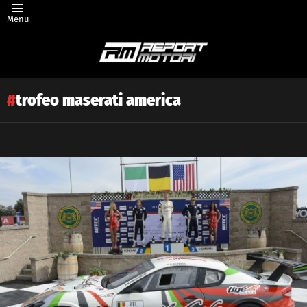
Menu
trofeo maserati america
Latest
story