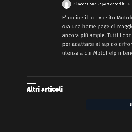
di
Redazione ReportMotori.it
18
E’ online il nuovo sito Moto
ora una home page di maggio
ancora più ampie. Tutti i con
per adattarsi al rapido diffo
utenza a cui Motohelp intend
Altri articoli
L