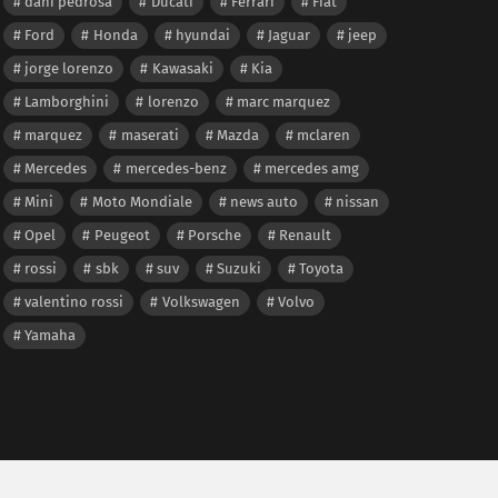
dani pedrosa
Ducati
Ferrari
Fiat
Ford
Honda
hyundai
Jaguar
jeep
jorge lorenzo
Kawasaki
Kia
Lamborghini
lorenzo
marc marquez
marquez
maserati
Mazda
mclaren
Mercedes
mercedes-benz
mercedes amg
Mini
Moto Mondiale
news auto
nissan
Opel
Peugeot
Porsche
Renault
rossi
sbk
suv
Suzuki
Toyota
valentino rossi
Volkswagen
Volvo
Yamaha