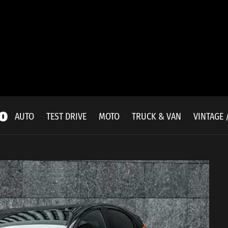
zo
E
AUTO
TEST DRIVE
MOTO
TRUCK & VAN
VINTAGE 