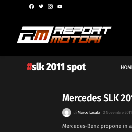
facebook
twitter
instagram
youtube
slk 2011 spot
HOM
Mercedes SLK 20
Latest
story
di
Marco Lasala
2 Novembre 2011,
Mercedes-Benz propone in a