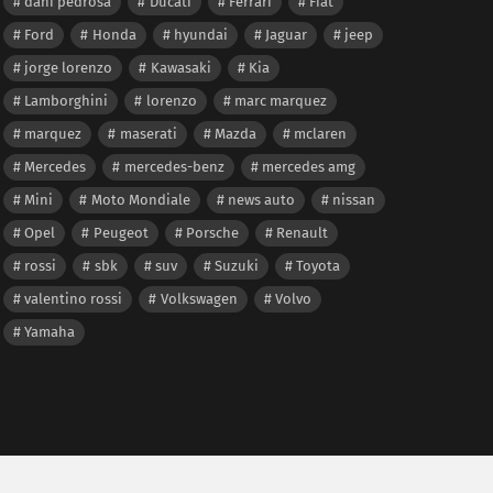
dani pedrosa
Ducati
Ferrari
Fiat
Ford
Honda
hyundai
Jaguar
jeep
jorge lorenzo
Kawasaki
Kia
Lamborghini
lorenzo
marc marquez
marquez
maserati
Mazda
mclaren
Mercedes
mercedes-benz
mercedes amg
Mini
Moto Mondiale
news auto
nissan
Opel
Peugeot
Porsche
Renault
rossi
sbk
suv
Suzuki
Toyota
valentino rossi
Volkswagen
Volvo
Yamaha