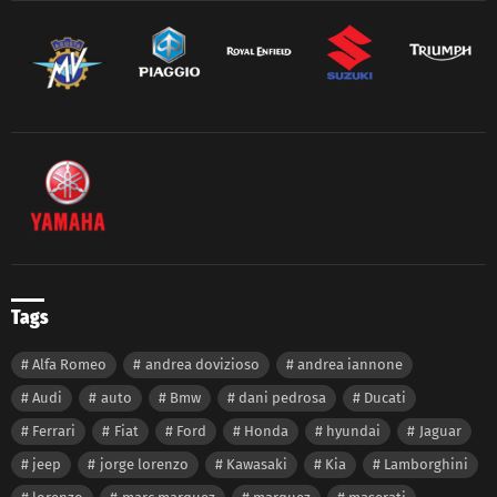
Tags
Alfa Romeo
andrea dovizioso
andrea iannone
Audi
auto
Bmw
dani pedrosa
Ducati
Ferrari
Fiat
Ford
Honda
hyundai
Jaguar
jeep
jorge lorenzo
Kawasaki
Kia
Lamborghini