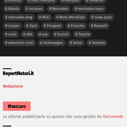
lorenzo
marc marquez
marquez
maserati
Mazda
mclaren
Mercedes
mercedes-benz
mercedes amg
Mini
Moto Mondiale
news auto
nissan
Opel
Peugeot
Porsche
Renault
rossi
sbk
suv
Suzuki
Toyota
valentino rossi
Volkswagen
Volvo
Yamaha
ReportMotori.it
Redazione
Le attività pubblicitarie su questo sito sono gestite da
theCoreAdv