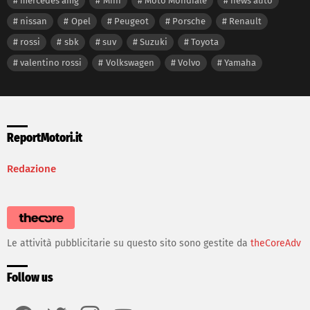
mercedes amg
Mini
Moto Mondiale
news auto
nissan
Opel
Peugeot
Porsche
Renault
rossi
sbk
suv
Suzuki
Toyota
valentino rossi
Volkswagen
Volvo
Yamaha
ReportMotori.it
Redazione
Le attività pubblicitarie su questo sito sono gestite da
theCoreAdv
Follow us
facebook
twitter
instagram
youtube