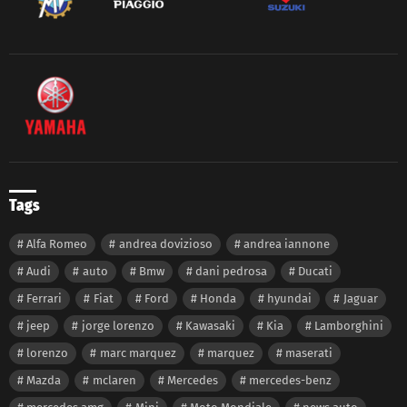
Tags
Alfa Romeo
andrea dovizioso
andrea iannone
Audi
auto
Bmw
dani pedrosa
Ducati
Ferrari
Fiat
Ford
Honda
hyundai
Jaguar
jeep
jorge lorenzo
Kawasaki
Kia
Lamborghini
lorenzo
marc marquez
marquez
maserati
Mazda
mclaren
Mercedes
mercedes-benz