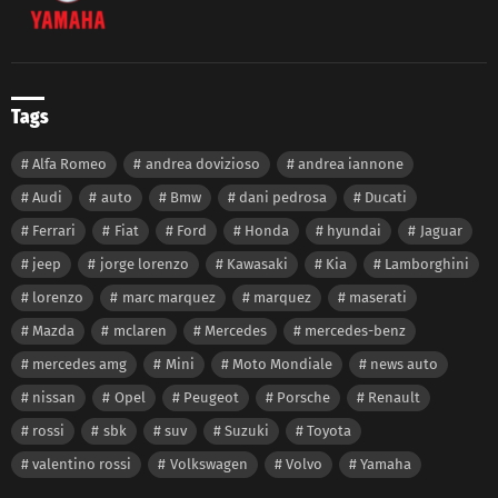
Tags
Alfa Romeo
andrea dovizioso
andrea iannone
Audi
auto
Bmw
dani pedrosa
Ducati
Ferrari
Fiat
Ford
Honda
hyundai
Jaguar
jeep
jorge lorenzo
Kawasaki
Kia
Lamborghini
lorenzo
marc marquez
marquez
maserati
Mazda
mclaren
Mercedes
mercedes-benz
mercedes amg
Mini
Moto Mondiale
news auto
nissan
Opel
Peugeot
Porsche
Renault
rossi
sbk
suv
Suzuki
Toyota
valentino rossi
Volkswagen
Volvo
Yamaha