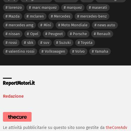
lorenzo
marc marquez
marquez
maserati
Mazda
mclaren
Mercedes
mercedes-benz
mercedes amg
Mini
Moto Mondiale
news auto
nissan
Opel
Peugeot
Porsche
Renault
rossi
sbk
suv
Suzuki
Toyota
valentino rossi
Volkswagen
Volvo
Yamaha
ReportMotori.it
Redazione
Le attività pubblicitarie su questo sito sono gestite da
theCoreAdv