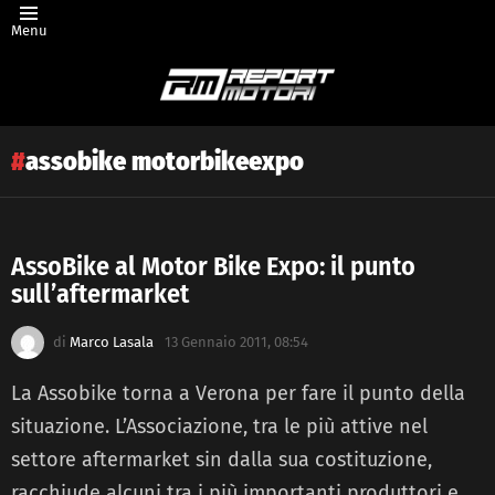
Menu
assobike motorbikeexpo
AssoBike al Motor Bike Expo: il punto
sull’aftermarket
Latest
story
di
Marco Lasala
13 Gennaio 2011, 08:54
La Assobike torna a Verona per fare il punto della
situazione. L’Associazione, tra le più attive nel
settore aftermarket sin dalla sua costituzione,
racchiude alcuni tra i più importanti produttori e