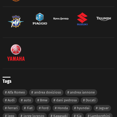
Tags
Alfa Romeo
andrea dovizioso
andrea iannone
Audi
auto
Bmw
dani pedrosa
Ducati
Ferrari
Fiat
Ford
Honda
hyundai
Jaguar
jeep
jorge lorenzo
Kawasaki
Kia
Lamborghini