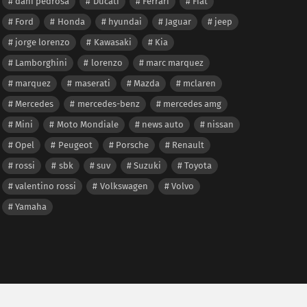
dani pedrosa
Ducati
Ferrari
Fiat
Ford
Honda
hyundai
Jaguar
jeep
jorge lorenzo
Kawasaki
Kia
Lamborghini
lorenzo
marc marquez
marquez
maserati
Mazda
mclaren
Mercedes
mercedes-benz
mercedes amg
Mini
Moto Mondiale
news auto
nissan
Opel
Peugeot
Porsche
Renault
rossi
sbk
suv
Suzuki
Toyota
valentino rossi
Volkswagen
Volvo
Yamaha