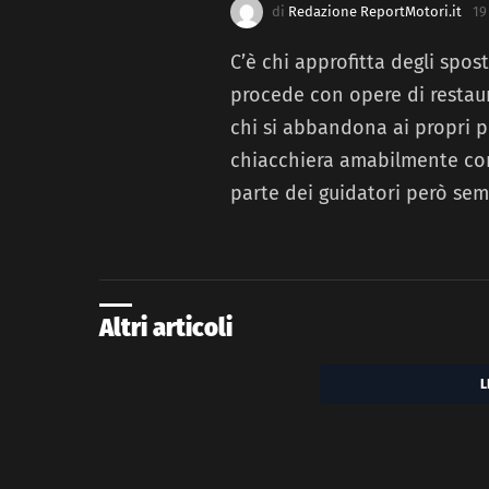
di
Redazione ReportMotori.it
19
C’è chi approfitta degli spo
procede con opere di restaur
chi si abbandona ai propri p
chiacchiera amabilmente con
parte dei guidatori però sem
Altri articoli
L