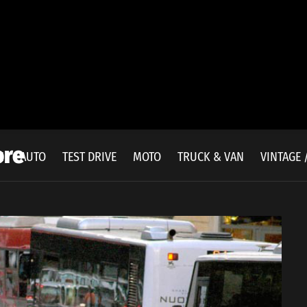
ore
E
AUTO
TEST DRIVE
MOTO
TRUCK & VAN
VINTAGE 