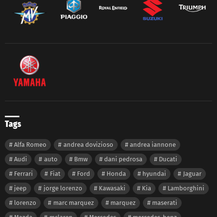
Tags
Alfa Romeo
andrea dovizioso
andrea iannone
Audi
auto
Bmw
dani pedrosa
Ducati
Ferrari
Fiat
Ford
Honda
hyundai
Jaguar
jeep
jorge lorenzo
Kawasaki
Kia
Lamborghini
lorenzo
marc marquez
marquez
maserati