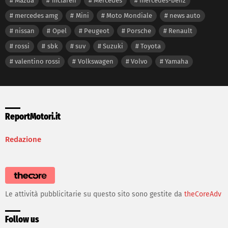
Mazda
mclaren
Mercedes
mercedes-benz
mercedes amg
Mini
Moto Mondiale
news auto
nissan
Opel
Peugeot
Porsche
Renault
rossi
sbk
suv
Suzuki
Toyota
valentino rossi
Volkswagen
Volvo
Yamaha
ReportMotori.it
Redazione
Le attività pubblicitarie su questo sito sono gestite da
theCoreAdv
Follow us