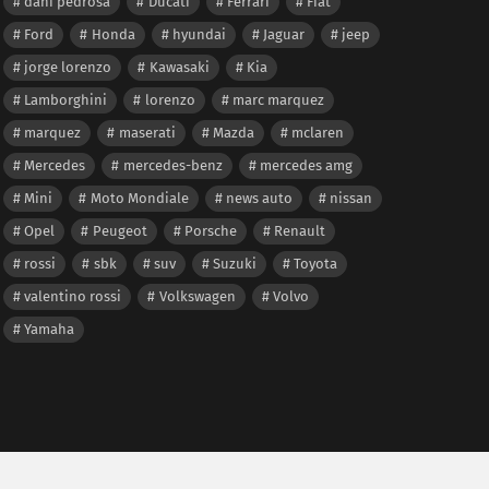
dani pedrosa
Ducati
Ferrari
Fiat
Ford
Honda
hyundai
Jaguar
jeep
jorge lorenzo
Kawasaki
Kia
Lamborghini
lorenzo
marc marquez
marquez
maserati
Mazda
mclaren
Mercedes
mercedes-benz
mercedes amg
Mini
Moto Mondiale
news auto
nissan
Opel
Peugeot
Porsche
Renault
rossi
sbk
suv
Suzuki
Toyota
valentino rossi
Volkswagen
Volvo
Yamaha