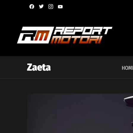
facebook
twitter
instagram
youtube
Zaeta
HOM
Latest
story