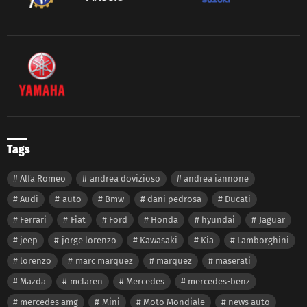
Tags
Alfa Romeo
andrea dovizioso
andrea iannone
Audi
auto
Bmw
dani pedrosa
Ducati
Ferrari
Fiat
Ford
Honda
hyundai
Jaguar
jeep
jorge lorenzo
Kawasaki
Kia
Lamborghini
lorenzo
marc marquez
marquez
maserati
Mazda
mclaren
Mercedes
mercedes-benz
mercedes amg
Mini
Moto Mondiale
news auto