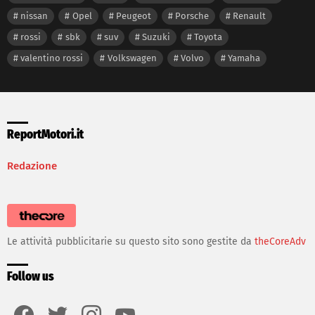
nissan
Opel
Peugeot
Porsche
Renault
rossi
sbk
suv
Suzuki
Toyota
valentino rossi
Volkswagen
Volvo
Yamaha
ReportMotori.it
Redazione
Le attività pubblicitarie su questo sito sono gestite da
theCoreAdv
Follow us
facebook
twitter
instagram
youtube