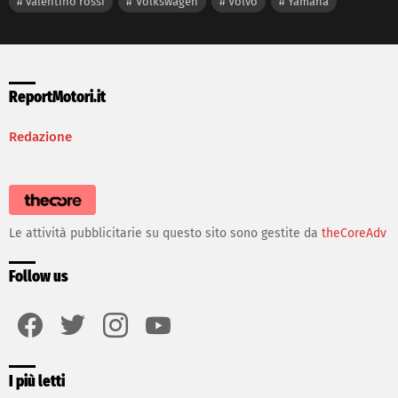
valentino rossi
Volkswagen
Volvo
Yamaha
ReportMotori.it
Redazione
Le attività pubblicitarie su questo sito sono gestite da
theCoreAdv
Follow us
facebook
twitter
instagram
youtube
I più letti