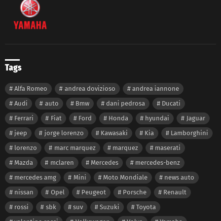
Tags
Alfa Romeo
andrea dovizioso
andrea iannone
Audi
auto
Bmw
dani pedrosa
Ducati
Ferrari
Fiat
Ford
Honda
hyundai
Jaguar
jeep
jorge lorenzo
Kawasaki
Kia
Lamborghini
lorenzo
marc marquez
marquez
maserati
Mazda
mclaren
Mercedes
mercedes-benz
mercedes amg
Mini
Moto Mondiale
news auto
nissan
Opel
Peugeot
Porsche
Renault
rossi
sbk
suv
Suzuki
Toyota