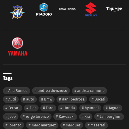
Tags
Alfa Romeo
andrea dovizioso
andrea iannone
Audi
auto
Bmw
dani pedrosa
Ducati
Ferrari
Fiat
Ford
Honda
hyundai
Jaguar
jeep
jorge lorenzo
Kawasaki
Kia
Lamborghini
lorenzo
marc marquez
marquez
maserati