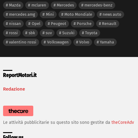
Mazda
mclaren
Mercedes
mercedes-benz
mercedes amg
Mini
Moto Mondiale
news auto
nissan
Opel
Peugeot
Porsche
Renault
rossi
sbk
suv
Suzuki
Toyota
valentino rossi
Volkswagen
Volvo
Yamaha
ReportMotori.it
Redazione
Le attività pubblicitarie su questo sito sono gestite da
theCoreAdv
Follow us