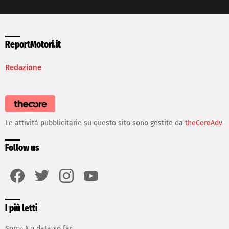
ReportMotori.it
Redazione
Le attività pubblicitarie su questo sito sono gestite da
theCoreAdv
Follow us
facebook
twitter
instagram
youtube
I più letti
Sorry. No data so far.