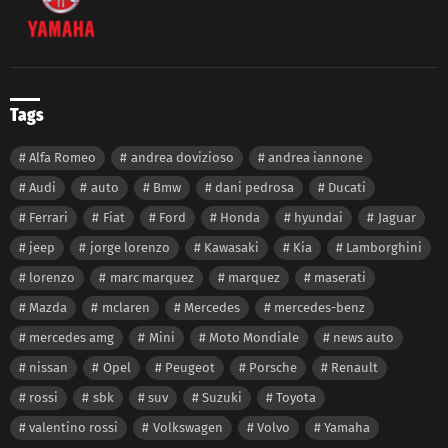
Tags
Alfa Romeo
andrea dovizioso
andrea iannone
Audi
auto
Bmw
dani pedrosa
Ducati
Ferrari
Fiat
Ford
Honda
hyundai
Jaguar
jeep
jorge lorenzo
Kawasaki
Kia
Lamborghini
lorenzo
marc marquez
marquez
maserati
Mazda
mclaren
Mercedes
mercedes-benz
mercedes amg
Mini
Moto Mondiale
news auto
nissan
Opel
Peugeot
Porsche
Renault
rossi
sbk
suv
Suzuki
Toyota
valentino rossi
Volkswagen
Volvo
Yamaha