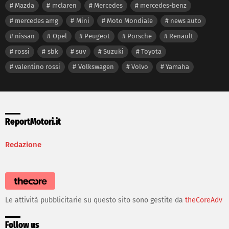
Mazda
mclaren
Mercedes
mercedes-benz
mercedes amg
Mini
Moto Mondiale
news auto
nissan
Opel
Peugeot
Porsche
Renault
rossi
sbk
suv
Suzuki
Toyota
valentino rossi
Volkswagen
Volvo
Yamaha
ReportMotori.it
Redazione
Le attività pubblicitarie su questo sito sono gestite da
theCoreAdv
Follow us