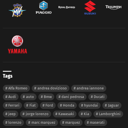
Tags
Alfa Romeo
andrea dovizioso
andrea iannone
Audi
auto
Bmw
dani pedrosa
Ducati
Ferrari
Fiat
Ford
Honda
hyundai
Jaguar
jeep
jorge lorenzo
Kawasaki
Kia
Lamborghini
lorenzo
marc marquez
marquez
maserati