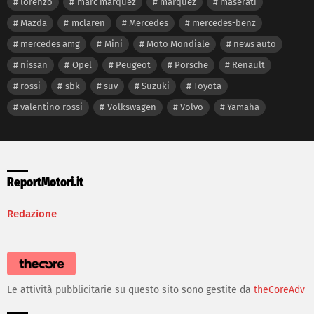
lorenzo
marc marquez
marquez
maserati
Mazda
mclaren
Mercedes
mercedes-benz
mercedes amg
Mini
Moto Mondiale
news auto
nissan
Opel
Peugeot
Porsche
Renault
rossi
sbk
suv
Suzuki
Toyota
valentino rossi
Volkswagen
Volvo
Yamaha
ReportMotori.it
Redazione
Le attività pubblicitarie su questo sito sono gestite da
theCoreAdv