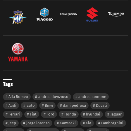
Tags
Alfa Romeo
andrea dovizioso
andrea iannone
Audi
auto
Bmw
dani pedrosa
Ducati
Ferrari
Fiat
Ford
Honda
hyundai
Jaguar
jeep
jorge lorenzo
Kawasaki
Kia
Lamborghini