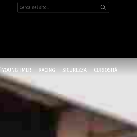
Cerca
per:
/ YOUNGTIMER
RACING
SICUREZZA
CURIOSITÀ