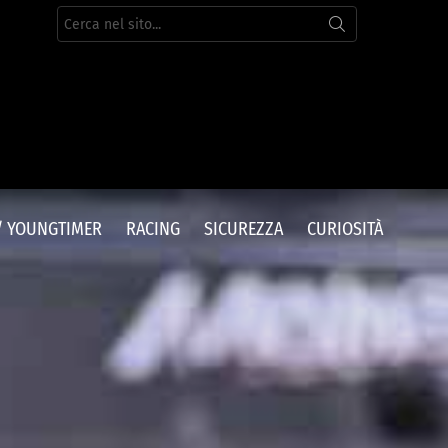
Cerca
per:
/ YOUNGTIMER
RACING
SICUREZZA
CURIOSITÀ