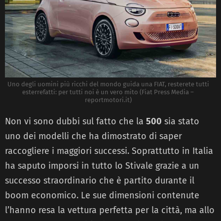
Uno degli uomini più ricchi del mondo guida una FIAT, resterete tutti
esterrefatti: per tutti noi è un vero mito (Fiat Press Media –
reportmotori.it)
Non vi sono dubbi sul fatto che la
500
sia stato
uno dei modelli che ha dimostrato di saper
raccogliere i maggiori successi. Soprattutto in Italia
ha saputo imporsi in tutto lo Stivale grazie a un
successo straordinario che è partito durante il
boom economico. Le sue dimensioni contenute
l’hanno resa la vettura perfetta per la città, ma allo