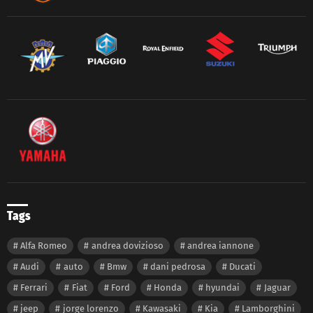
Tags
Alfa Romeo
andrea dovizioso
andrea iannone
Audi
auto
Bmw
dani pedrosa
Ducati
Ferrari
Fiat
Ford
Honda
hyundai
Jaguar
jeep
jorge lorenzo
Kawasaki
Kia
Lamborghini