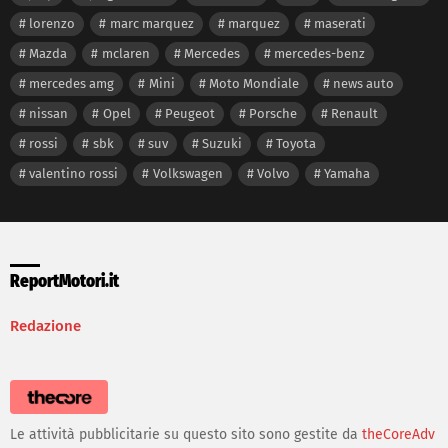
lorenzo
marc marquez
marquez
maserati
Mazda
mclaren
Mercedes
mercedes-benz
mercedes amg
Mini
Moto Mondiale
news auto
nissan
Opel
Peugeot
Porsche
Renault
rossi
sbk
suv
Suzuki
Toyota
valentino rossi
Volkswagen
Volvo
Yamaha
ReportMotori.it
Redazione
Le attività pubblicitarie su questo sito sono gestite da
theCoreAdv