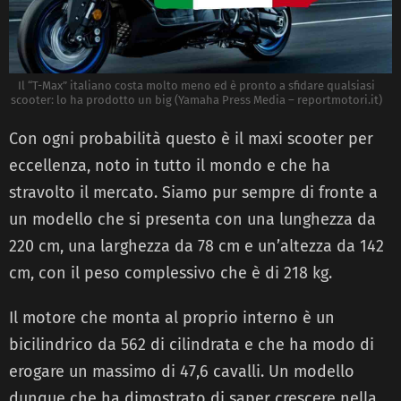
Il “T-Max” italiano costa molto meno ed è pronto a sfidare qualsiasi
scooter: lo ha prodotto un big (Yamaha Press Media – reportmotori.it)
Con ogni probabilità questo è il maxi scooter per
eccellenza, noto in tutto il mondo e che ha
stravolto il mercato. Siamo pur sempre di fronte a
un modello che si presenta con una lunghezza da
220 cm, una larghezza da 78 cm e un’altezza da 142
cm, con il peso complessivo che è di 218 kg.
Il motore che monta al proprio interno è un
bicilindrico da 562 di cilindrata e che ha modo di
erogare un massimo di 47,6 cavalli. Un modello
dunque che ha dimostrato di saper crescere nella