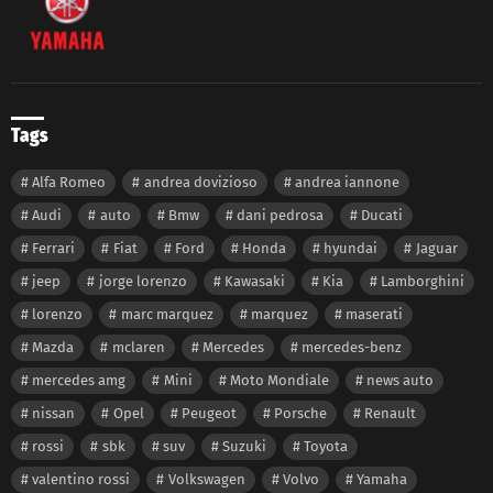
Tags
Alfa Romeo
andrea dovizioso
andrea iannone
Audi
auto
Bmw
dani pedrosa
Ducati
Ferrari
Fiat
Ford
Honda
hyundai
Jaguar
jeep
jorge lorenzo
Kawasaki
Kia
Lamborghini
lorenzo
marc marquez
marquez
maserati
Mazda
mclaren
Mercedes
mercedes-benz
mercedes amg
Mini
Moto Mondiale
news auto
nissan
Opel
Peugeot
Porsche
Renault
rossi
sbk
suv
Suzuki
Toyota
valentino rossi
Volkswagen
Volvo
Yamaha