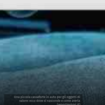
Una piccola cassaforte in auto per gli oggetti di
valore: ecco dove si nasconde e come averla
(reportmotori.it)