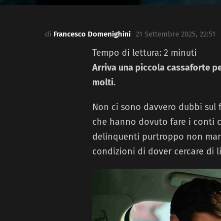
di
Francesco Domenighini
21 Settembre 2025, 22:51
Tempo di lettura:
2
minuti
Arriva una piccola cassaforte per
molti.
Non ci sono davvero dubbi sul f
che hanno dovuto fare i conti co
delinquenti purtroppo non manc
condizioni di dover cercare di l