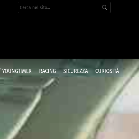
Cerca
per:
/ YOUNGTIMER
RACING
SICUREZZA
CURIOSITÀ