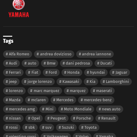
Tags
Alfa Romeo
andrea dovizioso
andrea iannone
Audi
auto
Bmw
dani pedrosa
Ducati
Ferrari
Fiat
Ford
Honda
hyundai
Jaguar
jeep
jorge lorenzo
Kawasaki
Kia
Lamborghini
lorenzo
marc marquez
marquez
maserati
Mazda
mclaren
Mercedes
mercedes-benz
mercedes amg
Mini
Moto Mondiale
news auto
nissan
Opel
Peugeot
Porsche
Renault
rossi
sbk
suv
Suzuki
Toyota
valentino rossi
Volkswagen
Volvo
Yamaha