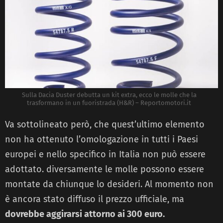
Sulla Dacia Duster debutta un kit extra, ecco le molle che la
trasformano in un fuoristrada (H&R) – Reportomotori.it
Va sottolineato però, che quest’ultimo elemento
non ha ottenuto l’omologazione in tutti i Paesi
europei e nello specifico in Italia non può essere
adottato. diversamente le molle possono essere
montate da chiunque lo desideri. Al momento non
è ancora stato diffuso il prezzo ufficiale, ma
dovrebbe aggirarsi attorno ai 300 euro.