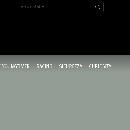
Cerca
per:
/ YOUNGTIMER
RACING
SICUREZZA
CURIOSITÀ