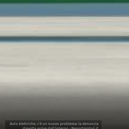
Auto elettriche, c'è un nuovo problema: la denuncia
stavolta arriva dall'interno - Reportmotori.it