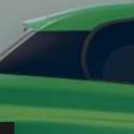
 unica
 una