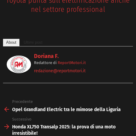
Toyota punta sull’elettrificazione anche
nel settore professional
About
Ultimi post
Doriana F.
Redattore
di
ReportMotori.it
redazione@reportmotori.it
Precedente
See
more
Opel Grandland Electric tra le mimose della Liguria
Successivo
Honda XL750 Transalp 2025: la prova di una moto
irresistibile!