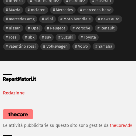
lorenzo
marc marquez
marquez
maserati
Mazda
mclaren
Mercedes
mercedes-benz
mercedes amg
Mini
Moto Mondiale
news auto
nissan
Opel
Peugeot
Porsche
Renault
rossi
sbk
suv
Suzuki
Toyota
valentino rossi
Volkswagen
Volvo
Yamaha
ReportMotori.it
Redazione
Le attività pubblicitarie su questo sito sono gestite da
theCoreAdv