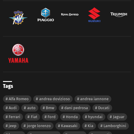
Tags
Alfa Romeo
andrea dovizioso
andrea iannone
Audi
auto
Bmw
dani pedrosa
Ducati
Ferrari
Fiat
Ford
Honda
hyundai
Jaguar
jeep
jorge lorenzo
Kawasaki
Kia
Lamborghini