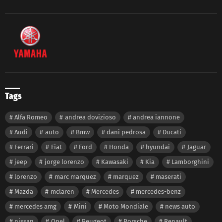
Tags
Alfa Romeo
andrea dovizioso
andrea iannone
Audi
auto
Bmw
dani pedrosa
Ducati
Ferrari
Fiat
Ford
Honda
hyundai
Jaguar
jeep
jorge lorenzo
Kawasaki
Kia
Lamborghini
lorenzo
marc marquez
marquez
maserati
Mazda
mclaren
Mercedes
mercedes-benz
mercedes amg
Mini
Moto Mondiale
news auto
nissan
Opel
Peugeot
Porsche
Renault