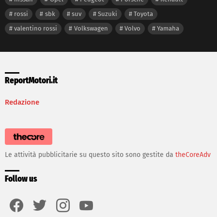
rossi
sbk
suv
Suzuki
Toyota
valentino rossi
Volkswagen
Volvo
Yamaha
ReportMotori.it
Redazione
Le attività pubblicitarie su questo sito sono gestite da
theCoreAdv
Follow us
facebook
twitter
instagram
youtube