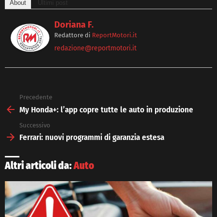
About
Ultimi post
Doriana F.
Redattore
di
ReportMotori.it
redazione@reportmotori.it
Precedente
See
more
My Honda+: l’app copre tutte le auto in produzione
Successivo
Ferrari: nuovi programmi di garanzia estesa
Altri articoli da:
Auto