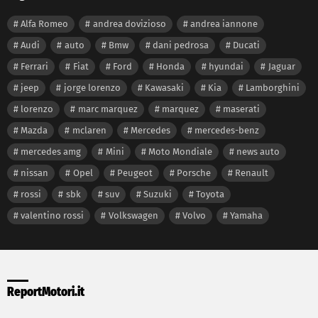
Alfa Romeo
andrea dovizioso
andrea iannone
Audi
auto
Bmw
dani pedrosa
Ducati
Ferrari
Fiat
Ford
Honda
hyundai
Jaguar
jeep
jorge lorenzo
Kawasaki
Kia
Lamborghini
lorenzo
marc marquez
marquez
maserati
Mazda
mclaren
Mercedes
mercedes-benz
mercedes amg
Mini
Moto Mondiale
news auto
nissan
Opel
Peugeot
Porsche
Renault
rossi
sbk
suv
Suzuki
Toyota
valentino rossi
Volkswagen
Volvo
Yamaha
ReportMotori.it