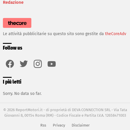
Redazione
Le attività pubblicitarie su questo sito sono gestite da
theCoreAdv
Follow us
facebook
twitter
instagram
youtube
I più letti
Sorry. No data so far.
© 2026 ReportMotori.it - di proprietà di DEVA CONNECTION SRL - Via Tata
Giovanni 8, 00154 Roma (RM) - Codice Fiscale e Partita I.V.A. 12658471003
Rss
Privacy
Disclaimer