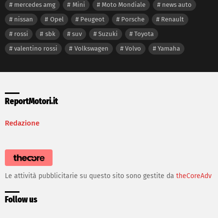
mercedes amg
Mini
Moto Mondiale
news auto
nissan
Opel
Peugeot
Porsche
Renault
rossi
sbk
suv
Suzuki
Toyota
valentino rossi
Volkswagen
Volvo
Yamaha
ReportMotori.it
Redazione
Le attività pubblicitarie su questo sito sono gestite da
theCoreAdv
Follow us
facebook
twitter
instagram
youtube