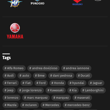
Tags
Alfa Romeo
andrea dovizioso
andrea iannone
Audi
auto
Bmw
dani pedrosa
Ducati
Ferrari
Fiat
Ford
Honda
hyundai
Jaguar
jeep
jorge lorenzo
Kawasaki
Kia
Lamborghini
lorenzo
marc marquez
marquez
maserati
Mazda
mclaren
Mercedes
mercedes-benz