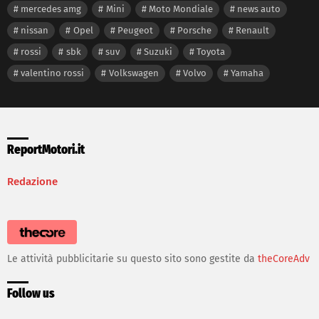
mercedes amg
Mini
Moto Mondiale
news auto
nissan
Opel
Peugeot
Porsche
Renault
rossi
sbk
suv
Suzuki
Toyota
valentino rossi
Volkswagen
Volvo
Yamaha
ReportMotori.it
Redazione
Le attività pubblicitarie su questo sito sono gestite da
theCoreAdv
Follow us
facebook
twitter
instagram
youtube