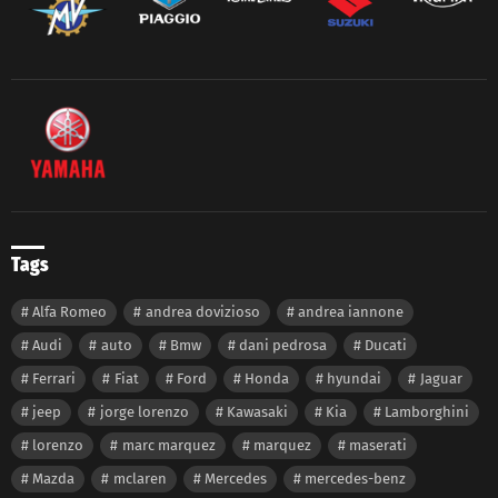
Tags
Alfa Romeo
andrea dovizioso
andrea iannone
Audi
auto
Bmw
dani pedrosa
Ducati
Ferrari
Fiat
Ford
Honda
hyundai
Jaguar
jeep
jorge lorenzo
Kawasaki
Kia
Lamborghini
lorenzo
marc marquez
marquez
maserati
Mazda
mclaren
Mercedes
mercedes-benz