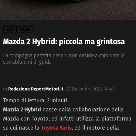
AUTO
MAZDA
Mazda 2 Hybrid: piccola ma grintosa
La compagna perfetta per chi non desidera cambiare le
sue abitudini di guida
di
Redazione ReportMotori.it
27 Dicembre 2023, 14:43
Tempo di lettura:
2
minuti
Mazda 2 Hybrid
nasce dalla collaborazione della
Mazda con Toyota, ed infatti utilizza la piattaforma
su cui nasce la
Toyota Yaris
, ed il motore della