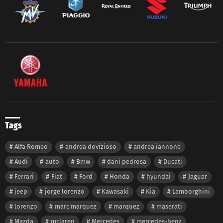
Tags
Alfa Romeo
andrea dovizioso
andrea iannone
Audi
auto
Bmw
dani pedrosa
Ducati
Ferrari
Fiat
Ford
Honda
hyundai
Jaguar
jeep
jorge lorenzo
Kawasaki
Kia
Lamborghini
lorenzo
marc marquez
marquez
maserati
Mazda
mclaren
Mercedes
mercedes-benz