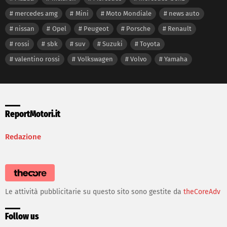
mercedes amg
Mini
Moto Mondiale
news auto
nissan
Opel
Peugeot
Porsche
Renault
rossi
sbk
suv
Suzuki
Toyota
valentino rossi
Volkswagen
Volvo
Yamaha
ReportMotori.it
Redazione
Le attività pubblicitarie su questo sito sono gestite da
theCoreAdv
Follow us